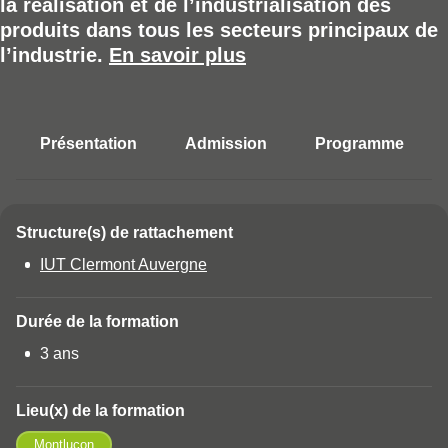
la réalisation et de l’industrialisation des
produits dans tous les secteurs principaux de
l’industrie.
En savoir plus
Présentation
Admission
Programme
Accéder aux sections de la fich
Structure(s) de rattachement
Détails
IUT Clermont Auvergne
Durée de la formation
3 ans
Lieu(x) de la formation
Montluçon