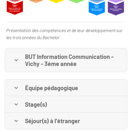
Présentation des compétences et de leur développement sur les t
Présentation des compétences et de leur développement sur
les trois années du Bachelor
BUT Information Communication -
Vichy - 3ème année
Équipe pédagogique
Stage(s)
Séjour(s) à l'étranger