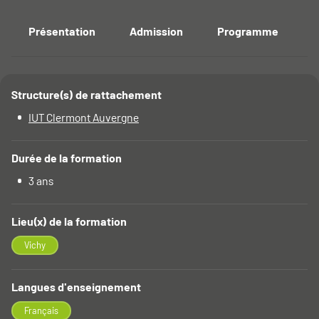
Présentation
Admission
Programme
E
Accéder aux sections de la fiche
Structure(s) de rattachement
Détails
IUT Clermont Auvergne
Durée de la formation
3 ans
Lieu(x) de la formation
Vichy
Langues d'enseignement
Français