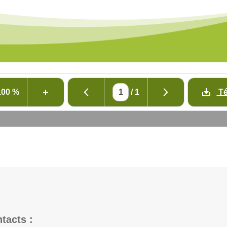
100 %
/
1
Té
tacts :