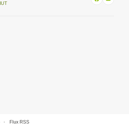
'IUT
e
Flux RSS