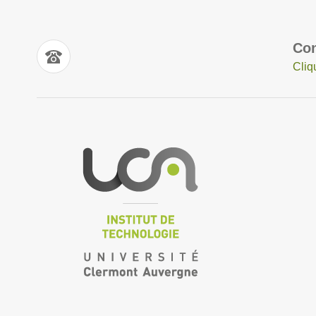
Con
Cliq