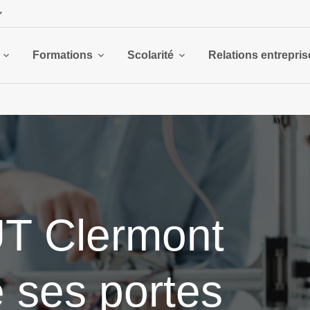
Formations
Scolarité
Relations entrepris
UT Clermont
 ses portes