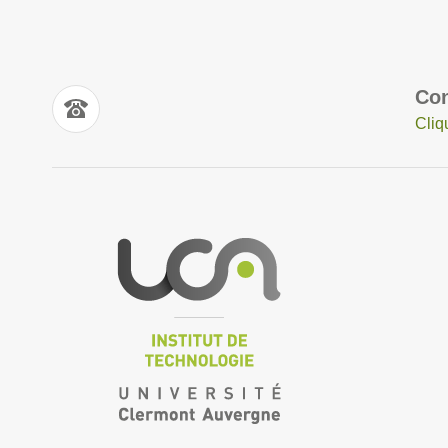
Con
Cliq