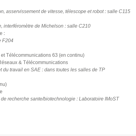
n, asservissement de vitesse, télescope et robot : salle C115
ue, interféromètre de Michelson : salle C210
e :
le F204
x et Télécommunications 63 (en continu)
t Réseaux & Télécommunications
t du travail en SAE : dans toutes les salles de TP
inu)
ue
s de recherche sante/biotechnologie : Laboratoire IMoST