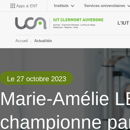
Instituts
Services universitaires
Apps & ENT
L'IUT
Accueil
Actualités
Le 27 octobre 2023
Marie-Amélie LE
championne par