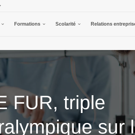
Formations
Scolarité
Relations entrepris
 FUR, triple
alympique sur 