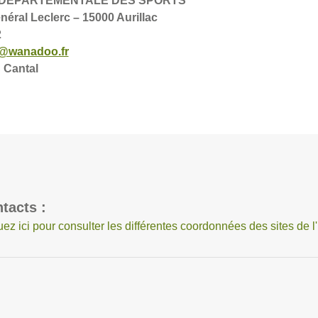
 DÉPARTEMENTALE DES SPORTS
éral Leclerc – 15000 Aurillac
2
l@wanadoo.fr
 Cantal
tacts :
uez ici pour consulter les différentes coordonnées des sites de l