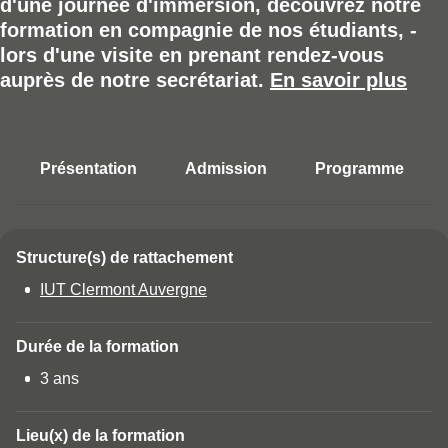
d'une journée d'immersion, découvrez notre
Résumé
formation en compagnie de nos étudiants, -
lors d'une visite en prenant rendez-vous
auprès de notre secrétariat.
En savoir plus
Présentation
Admission
Programme
Accéder aux sections de la fich
Structure(s) de rattachement
Détails
IUT Clermont Auvergne
Durée de la formation
3 ans
Lieu(x) de la formation