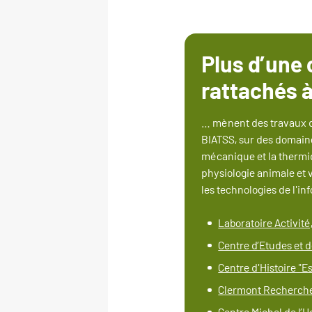
Plus d’une
rattachés à
… mènent des travaux d
BIATSS, sur des domaines
mécanique et la thermiq
physiologie animale et 
les technologies de l'i
Laboratoire Activit
Centre d’Etudes et 
Centre d'Histoire "E
Clermont Recherch
Centre Michel de l’H