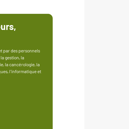
urs,
t par des personnels
a gestion, la
, la cancérologie, la
ues, l'informatique et