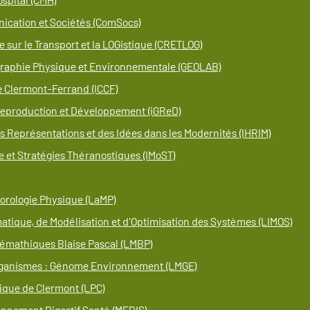
ication et Sociétés (ComSocs)
 sur le Transport et la LOGistique (CRETLOG)
graphie Physique et Environnementale (GEOLAB)
de Clermont-Ferrand (ICCF)
 Reproduction et Développement (iGReD)
des Représentations et des Idées dans les Modernités (IHRIM)
e et Stratégies Théranostiques (IMoST)
orologie Physique (LaMP)
matique, de Modélisation et d'Optimisation des Systèmes (LIMOS)
hémathiques Blaise Pascal (LMBP)
rganismes : Génome Environnement (LMGE)
ique de Clermont (LPC)
onnement Digestif Santé (MEDIS)