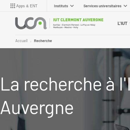
Instituts
Services universitaires
Apps & ENT
L'IUT
Accueil
Recherche
La recherche à l
Auvergne