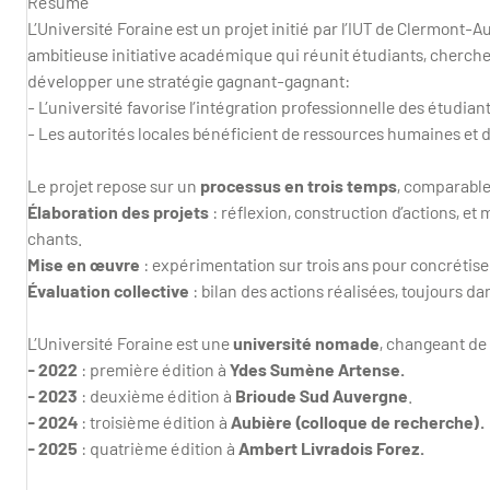
Résumé
L’Université Foraine est un projet initié par l’IUT de Clermont
ambitieuse initiative académique qui réunit étudiants, chercheu
développer une stratégie gagnant-gagnant:
- L’université favorise l’intégration professionnelle des étudian
- Les autorités locales bénéficient de ressources humaines et d’
Le projet repose sur un
processus en trois temps
, comparable
Élaboration des projets
: réflexion, construction d’actions, 
chants.
Mise en œuvre
: expérimentation sur trois ans pour concrétiser
Évaluation collective
: bilan des actions réalisées, toujours d
L’Université Foraine est une
université nomade
, changeant de 
- 2022
: première édition à
Ydes
Sumène Artense.
- 2023
: deuxième édition à
Brioude Sud Auvergne
.
- 2024
: troisième édition à
Aubière (colloque de recherche).
- 2025
:
quatrième édition à
Ambert Livradois Forez.