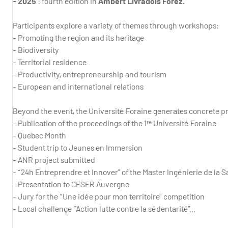
- 2025
:
fourth edition in
Ambert Livradois Forez.
Participants explore a variety of themes through workshops:
- Promoting the region and its heritage
- Biodiversity
- Territorial residence
- Productivity, entrepreneurship and tourism
- European and international relations
Beyond the event, the Université Foraine generates concrete pr
- Publication of the proceedings of the 1ʳᵉ Université Foraine
- Quebec Month
- Student trip to Jeunes en Immersion
- ANR project submitted
- “24h Entreprendre et Innover” of the Master Ingénierie de la 
- Presentation to CESER Auvergne
- Jury for the “Une idée pour mon territoire” competition
- Local challenge “Action lutte contre la sédentarité”...