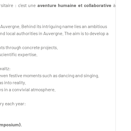
rsitaire : c’est une
aventure humaine et collaborative
à
t Auvergne. Behind its intriguing name lies an ambitious
nd local authorities in Auvergne. The aim is to develop a
nts through concrete projects.
cientific expertise.
waltz:
d even festive moments such as dancing and singing.
 into reality.
ys in a convivial atmosphere.
ory each year:
ymposium).