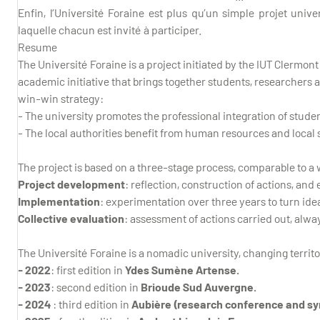
Enfin, l’Université Foraine est plus qu’un simple projet unive
laquelle chacun est invité à participer.
Resume
The Université Foraine is a project initiated by the IUT Clermon
academic initiative that brings together students, researchers a
win-win strategy:
- The university promotes the professional integration of stude
- The local authorities benefit from human resources and local s
The project is based on a three-stage process, comparable to a 
Project development
: reflection, construction of actions, an
Implementation
: experimentation over three years to turn ideas
Collective evaluation
: assessment of actions carried out, alwa
The Université Foraine is a nomadic university, changing territ
- 2022
: first edition in
Ydes Sumène Artense.
- 2023
: second edition in
Brioude Sud Auvergne.
- 2024
: third edition in
Aubière (research conference and s