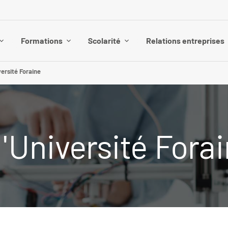
Formations
Scolarité
Relations entreprises
versité Foraine
l'Université Fora